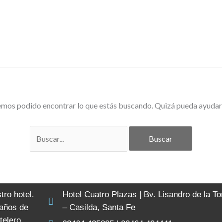
Buscar
por:
INICIO
GALERÍA
PROMOCIONES
HA
emos podido encontrar lo que estás buscando. Quizá pueda ayudar
tro hotel.
Hotel Cuatro Plazas | Bv. Lisandro de la T
años de
– Casilda, Santa Fe
telero.