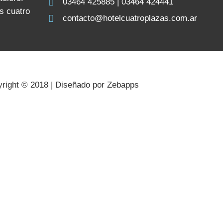
03464 425885 | 03464 424441
s cuatro
contacto@hotelcuatroplazas.com.ar
right © 2018 | Diseñado por Zebapps