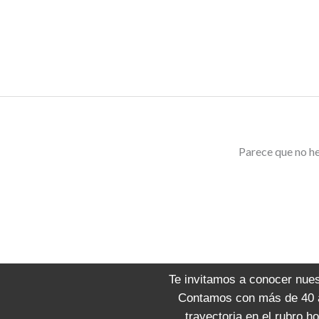
Ir
al
mauri zeba
contenido
Parece que no h
Te invitamos a conocer nues
Contamos con más de 40 
trayectoria en el rubro ho